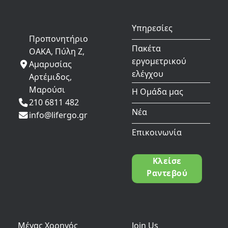
Υπηρεσίες
Προπονητήριο
Πακέτα
ΟΑΚΑ, Πύλη Ζ,
εργομετρικού
Αμαρυσίας
ελέγχου
Αρτέμιδος,
Μαρούσι
Η Ομάδα μας
210 6811 482
Νέα
info@lifergo.gr
Επικοινωνία
Κλείσε
Ραντεβού
Μέγας Χορηγός
Join Us