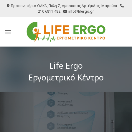
Μετάβαση
Προπονητήριο ΟΑΚΑ, Πύλη Ζ, Αμαρυσίας Αρτέμιδος, Μαρούσι
στο
210 6811 482
info@lifergo.gr
περιεχόμενο
Life Ergo
Εργομετρικό Κέντρο