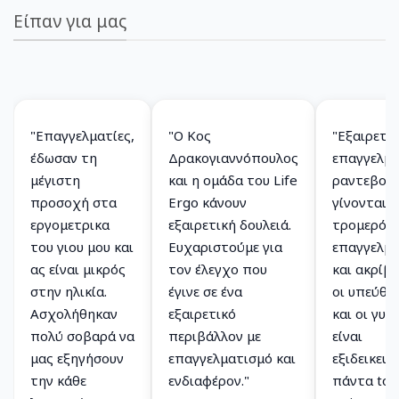
Είπαν για μας
"Επαγγελματίες,
"Ο Κος
"Εξαιρετικ
έδωσαν τη
Δρακογιαννόπουλος
επαγγελμα
μέγιστη
και η ομάδα του Life
ραντεβού 
προσοχή στα
Ergo κάνουν
γίνονται μ
εργομετρικα
εξαιρετική δουλειά.
τρομερό
του γιου μου και
Ευχαριστούμε για
επαγγελμ
ας είναι μικρός
τον έλεγχο που
και ακρίβε
στην ηλικία.
έγινε σε ένα
οι υπεύθυ
Ασχολήθηκαν
εξαιρετικό
και οι γυμ
πολύ σοβαρά να
περιβάλλον με
είναι
μας εξηγήσουν
επαγγελματισμό και
εξιδεικευμ
την κάθε
ενδιαφέρον."
πάντα to 