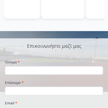
Επικοινωνήστε μαζί μας
ΕΠΙΚΟΙΝΩΝΉΣΤΕ
Όνομα
*
ΜΑΖΊ
ΜΑΣ
Επώνυμο
*
Email
*