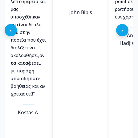
λεπτομέρεια και
point σε ό
μας
ρωτήσουμε
John Bibis
υποσχέθηκαν
συγχαρηρη
να είναι δίπλα
‹
›
του στην
And
πορεία που έχει
Hadjiso
διαλέξει να
ακολουθήσει,αν
τα καταφέρει,
με παροχή
οποιαδήποτε
βοήθειας και αν
χρειαστεί!"
Kostas A.