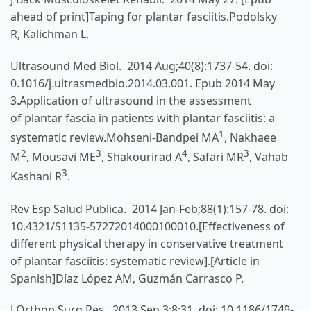
ahead of print]Taping for plantar fasciitis.
Podolsky
R
,
Kalichman L
.
Ultrasound Med Biol.
2014 Aug;40(8):1737-54. doi:
0.1016/j.ultrasmedbio.2014.03.001. Epub 2014 May
3.Application of ultrasound in the assessment
of plantar fascia in patients with plantar fasciitis: a
1
systematic review.
Mohseni-Bandpei MA
,
Nakhaee
2
3
4
3
M
,
Mousavi ME
,
Shakourirad A
,
Safari MR
,
Vahab
3
Kashani R
.
Rev Esp Salud Publica.
2014 Jan-Feb;88(1):157-78. doi:
10.4321/S1135-57272014000100010.[Effectiveness of
different physical therapy in conservative treatment
of plantar fasciitis: systematic review].[Article in
Spanish]
Díaz López AM
,
Guzmán Carrasco P
.
J Orthop Surg Res.
2013 Sep 3;8:31. doi: 10.1186/1749-