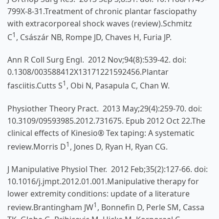
799X-8-31.Treatment of chronic plantar fasciopathy
with extracorporeal shock waves (review).
Schmitz
1
C
,
Császár NB
,
Rompe JD
,
Chaves H
,
Furia JP
.
Ann R Coll Surg Engl.
2012 Nov;94(8):539-42. doi:
0.1308/003588412X13171221592456.Plantar
1
fasciitis.
Cutts S
,
Obi N
,
Pasapula C
,
Chan W
.
Physiother Theory Pract.
2013 May;29(4):259-70. doi:
10.3109/09593985.2012.731675. Epub 2012 Oct 22.The
clinical effects of Kinesio® Tex taping: A systematic
1
review.
Morris D
,
Jones D
,
Ryan H
,
Ryan CG
.
J Manipulative Physiol Ther.
2012 Feb;35(2):127-66. doi:
10.1016/j.jmpt.2012.01.001.Manipulative therapy for
lower extremity conditions: update of a literature
1
review.
Brantingham JW
,
Bonnefin D
,
Perle SM
,
Cassa