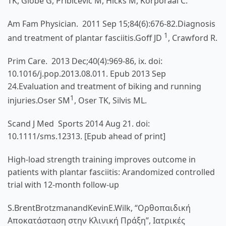
TK
,
Globe G
,
Pribicevic M
,
Hicks M
,
Korporaal C
.
Am Fam Physician.
2011 Sep 15;84(6):676-82.Diagnosis
1
and treatment of plantar fasciitis.
Goff JD
,
Crawford R
.
Prim Care.
2013 Dec;40(4):969-86, ix. doi:
10.1016/j.pop.2013.08.011. Epub 2013 Sep
24.Evaluation and treatment of biking and running
1
injuries.
Oser SM
,
Oser TK
,
Silvis ML
.
Scand J Med Sports
2014 Aug 21. doi:
10.1111/sms.12313. [Epub ahead of print]
High-load strength training improves outcome in
patients with plantar fasciitis: Arandomized controlled
trial with 12-month follow-up
S.BrentBrotzmanandKevinE.Wilk, “Ορθοπαιδική
Αποκατάσταση στην Κλινική Πράξη”, Ιατρικές