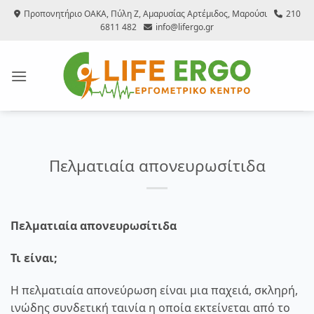
Μετάβαση
Προπονητήριο ΟΑΚΑ, Πύλη Ζ, Αμαρυσίας Αρτέμιδος, Μαρούσι
210
στο
6811 482
info@lifergo.gr
περιεχόμενο
Πελματιαία απονευρωσίτιδα
Πελματιαία απονευρωσίτιδα
Τι είναι;
Η πελματιαία απονεύρωση είναι μια παχειά, σκληρή,
ινώδης συνδετική ταινία η οποία εκτείνεται από το