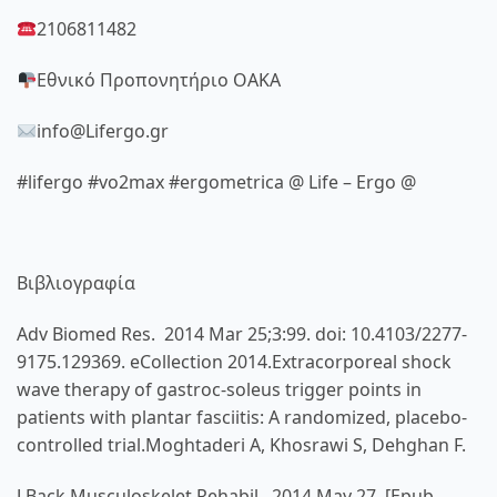
2106811482
Εθνικό Προπονητήριο ΟΑΚΑ
info@Lifergo.gr
#lifergo #vo2max #ergometrica @ Life – Ergo @
Βιβλιογραφία
Adv Biomed Res.
2014 Mar 25;3:99. doi: 10.4103/2277-
9175.129369. eCollection 2014.Extracorporeal shock
wave therapy of gastroc-soleus trigger points in
patients with plantar fasciitis: A randomized, placebo-
controlled trial.
Moghtaderi A
,
Khosrawi S
,
Dehghan F
.
J Back Musculoskelet Rehabil.
2014 May 27. [Epub