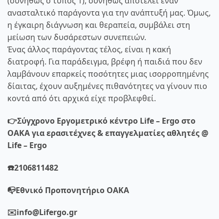
(συνήθως ο τύπος 1), συνήθως αποτελεί έναν
ανασταλτικό παράγοντα για την ανάπτυξή μας. Όμως,
η έγκαιρη διάγνωση και θεραπεία, συμβάλει στη
μείωση των δυσάρεστων συνεπειών.
Ένας άλλος παράγοντας τέλος, είναι η κακή
διατροφή. Για παράδειγμα, βρέφη ή παιδιά που δεν
λαμβάνουν επαρκείς ποσότητες μιας ισορροπημένης
δίαιτας, έχουν αυξημένες πιθανότητες να γίνουν πιο
κοντά από ότι αρχικά είχε προβλεφθεί.
👉Σύγχρονο Εργομετρικό κέντρο Life – Ergo στο
ΟΑΚΑ για ερασιτέχνες & επαγγελματίες αθλητές @
Life – Ergo
☎️2106811482
📭Εθνικό Προπονητήριο ΟΑΚΑ
✉️info@Lifergo.gr