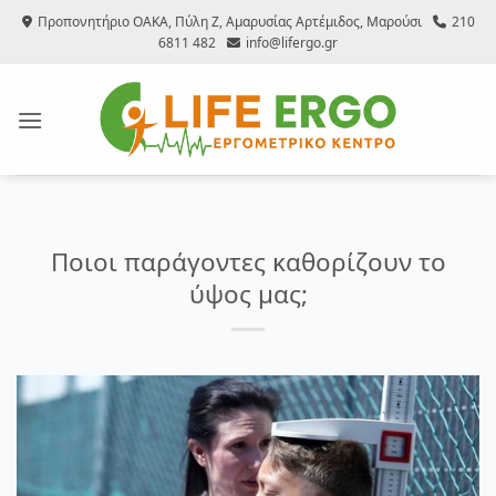
Μετάβαση
Προπονητήριο ΟΑΚΑ, Πύλη Ζ, Αμαρυσίας Αρτέμιδος, Μαρούσι
210
στο
6811 482
info@lifergo.gr
περιεχόμενο
Ποιοι παράγοντες καθορίζουν το
ύψος μας;